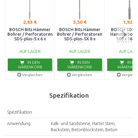
2,93 €
5,50 €
1,92 €
BOSCH Bits Hämmer
BOSCH Bits Hämmer
BOSCH SDS-p
Bohrer / Perforatoren
Bohrer / Perforatoren
Hammerbohrer
SDS-plus-5 x 6 x
SDS-plus-5X 8 x
100 x 160
100x160 mm
100x160 mm,
26086802
2608833778
2608833789
AUF LAGER
AUF LAGER
AUF LAGE
IN DEN
IN DEN
IN DE
WARENKORB
WARENKORB
WARENKO
Vergleichen
Vergleichen
Vergleic
Spezifikation
Spezifikation
Anwendung
Kalk- und Sandsteine, Harter Stein,
Backstein, Betonblockstein, Beton