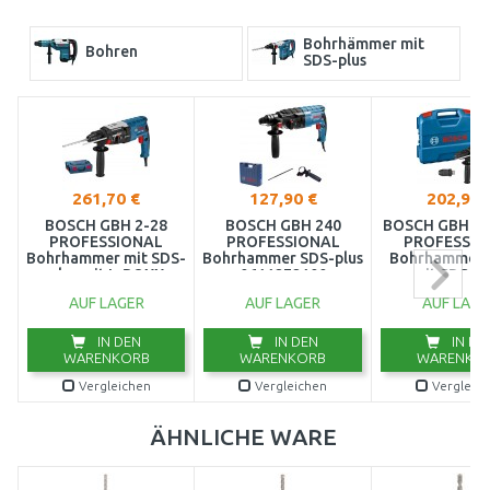
Bohrhämmer mit
Bohren
SDS-plus
261,70 €
127,90 €
202,90 
BOSCH GBH 2-28
BOSCH GBH 240
BOSCH GBH 2-
PROFESSIONAL
PROFESSIONAL
PROFESSIO
Bohrhammer mit SDS-
Bohrhammer SDS-plus
Bohrhammer 
plus mit L-BOXX
0611272100
mit SDS-pl
0611267501
06112547
AUF LAGER
AUF LAGER
AUF LAGE
IN DEN
IN DEN
IN DE
WARENKORB
WARENKORB
WARENKO
Vergleichen
Vergleichen
Vergleic
ÄHNLICHE WARE