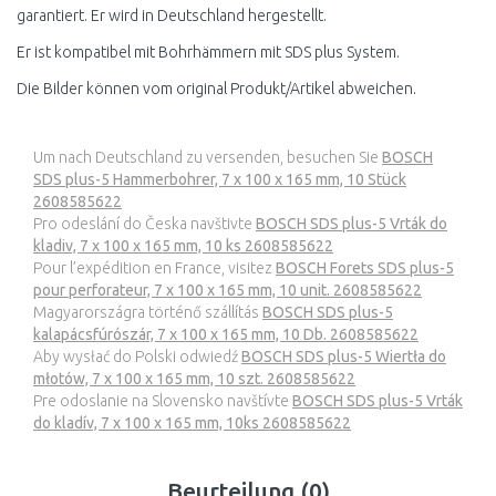
garantiert. Er wird in Deutschland hergestellt.
Er ist kompatibel mit Bohrhämmern mit SDS plus System.
Die Bilder können vom original Produkt/Artikel abweichen.
Um nach Deutschland zu versenden, besuchen Sie
BOSCH
SDS plus-5 Hammerbohrer, 7 x 100 x 165 mm, 10 Stück
2608585622
Pro odeslání do Česka navštivte
BOSCH SDS plus-5 Vrták do
kladiv, 7 x 100 x 165 mm, 10 ks 2608585622
Pour l’expédition en France, visitez
BOSCH Forets SDS plus-5
pour perforateur, 7 x 100 x 165 mm, 10 unit. 2608585622
Magyarországra történő szállítás
BOSCH SDS plus-5
kalapácsfúrószár, 7 x 100 x 165 mm, 10 Db. 2608585622
Aby wysłać do Polski odwiedź
BOSCH SDS plus-5 Wiertła do
młotów, 7 x 100 x 165 mm, 10 szt. 2608585622
Pre odoslanie na Slovensko navštívte
BOSCH SDS plus-5 Vrták
do kladív, 7 x 100 x 165 mm, 10ks 2608585622
Beurteilung (0)