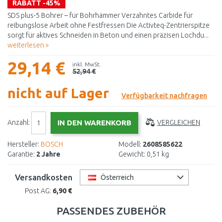
RABATT -45%
SDS plus-5 Bohrer – für Bohrhämmer Verzahntes Carbide für
reibungslose Arbeit ohne Festfressen Die Activteq-Zentrierspitze
sorgt für aktives Schneiden in Beton und einen präzisen Lochdu...
weiterlesen »
29,14 €
inkl. MwSt.
52,94 €
nicht auf Lager
Verfügbarkeit nachfragen
Anzahl:
VERGLEICHEN
Hersteller:
BOSCH
Modell:
2608585622
Garantie:
2 Jahre
Gewicht:
0,51 kg
Versandkosten
Österreich
Post AG:
6,90 €
PASSENDES ZUBEHÖR