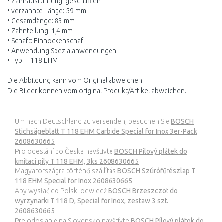
• Zahnausführung: geschliffen
• verzahnte Länge: 59 mm
• Gesamtlänge: 83 mm
• Zahnteilung: 1,4 mm
• Schaft: Einnockenschaf
• Anwendung:Spezialanwendungen
• Typ: T 118 EHM
Die Abbildung kann vom Original abweichen.
Die Bilder können vom original Produkt/Artikel abweichen.
Um nach Deutschland zu versenden, besuchen Sie
BOSCH
Stichsägeblatt T 118 EHM Carbide Special for Inox 3er-Pack
2608630665
Pro odeslání do Česka navštivte
BOSCH Pilový plátek do
kmitací pily T 118 EHM, 3ks 2608630665
Magyarországra történő szállítás
BOSCH Szúrófűrészlap T
118 EHM Special for Inox 2608630665
Aby wysłać do Polski odwiedź
BOSCH Brzeszczot do
wyrzynarki T 118 D, Special for Inox, zestaw 3 szt.
2608630665
Pre odoslanie na Slovensko navštívte
BOSCH Pílový plátok do