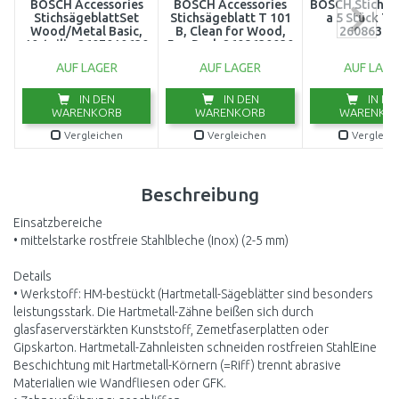
BOSCH Accessories
BOSCH Accessories
BOSCH Stichsä
StichsägeblattSet
Stichsägeblatt T 101
a 5 Stück T1
Wood/Metal Basic,
B, Clean for Wood,
26086300
10-teilig 2607010630
5er-Pack 2608630030
AUF LAGER
AUF LAGER
AUF LAGE
IN DEN
IN DEN
IN DE
WARENKORB
WARENKORB
WARENKO
Vergleichen
Vergleichen
Vergleic
Beschreibung
Einsatzbereiche
• mittelstarke rostfreie Stahlbleche (Inox) (2-5 mm)
Details
• Werkstoff: HM-bestückt (Hartmetall-Sägeblätter sind besonders
leistungsstark. Die Hartmetall-Zähne beißen sich durch
glasfaserverstärkten Kunststoff, Zemetfaserplatten oder
Gipskarton. Hartmetall-Zahnleisten schneiden rostfreien StahlEine
Beschichtung mit Hartmetall-Körnern (=Riff) trennt abrasive
Materialien wie Wandfliesen oder GFK.