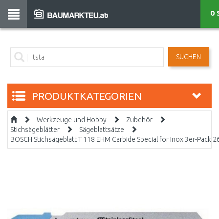
0 
SUCHEN
PRODUKTKATEGORIEN
Werkzeuge und Hobby
Zubehör
Stichsägeblätter
Sägeblattsätze
BOSCH Stichsägeblatt T 118 EHM Carbide Special for Inox 3er-Pack