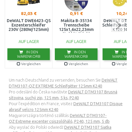
82,03 €
0,91 €
10,24 €
DeWALT DWE6423-QS
Makita B-35134
DeWALT DT31
Exzenterschleifer
Trennscheibe
Schleifscheibe
230V (280W/125mm)
125x1,6x22,23mm
K120 10St
Stahl (1 Stück)
AUF LAGER
AUF LAGER
AUF LAGE
IN DEN
IN DEN
IN DE
WARENKORB
WARENKORB
WARENKO
Vergleichen
Vergleichen
Vergleic
Um nach Deutschland zu versenden, besuchen Sie
DeWALT
DTM3107-QZ EXTREME Schleifgitter 125mm K240
Pro odeslání do Česka navštivte
DeWALT DTM3107 Brusná
síťovina, suchý zip, 125 mm, 5 ks, P240
Pour l’expédition en France, visitez
DeWALT DTM3107 Disque
abrasif velcro 125mm K240
Magyarországra történő szállítás
DeWALT DTM3107-
QZ Extreme excenter csiszolóháló, P240, 125 mm, 5 db
Aby wysłać do Polski odwiedź
DeWALT DTM3107 Siatka