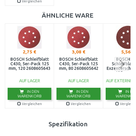
Vergleichen
ÄHNLICHE WARE
2,75 €
3,08 €
5,56 €
BOSCH Schleifblatt
BOSCH Schleifblatt
BOSCH 5t
C430, 5er-Pack 125
C430, 5er-Pack 125
Schleifblatt
mm, 120 2608605643
mm, 80 2608605642
Exzenterschlei
125 mm, 1
2609256A
AUF LAGER
AUF LAGER
AUF EXTERNEM
IN DEN
IN DEN
IN DE
WARENKORB
WARENKORB
WARENKO
Vergleichen
Vergleichen
Vergleic
Spezifikation