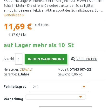
• Bis zu 4x längere Lebensdauer im Vergleich zu DEWALT Standard-
Schleifmitteln. • Die offene Gewebestruktur der Schleifgitter
ermöglicht einen effektiven Abtransport des Schleifstaubes. Som...
weiterlesen »
11,69 €
inkl. MwSt.
1,17 € / 1 ks
auf Lager mehr als 10 St
Anzahl:
VERGLEICHEN
Hersteller:
DEWALT
Modell:
DTM3107-QZ
Garantie:
2 Jahre
Gewicht:
0,06 kg
Feinheitsgrad
240
240
Verpackung
320