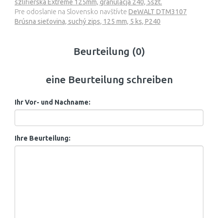
szlifierska Extreme 125mm, granulacja 240, 5szt.
Pre odoslanie na Slovensko navštívte
DeWALT DTM3107
Brúsna sieťovina, suchý zips, 125 mm, 5 ks, P240
Beurteilung (0)
eine Beurteilung schreiben
Ihr Vor- und Nachname:
Ihre Beurteilung: