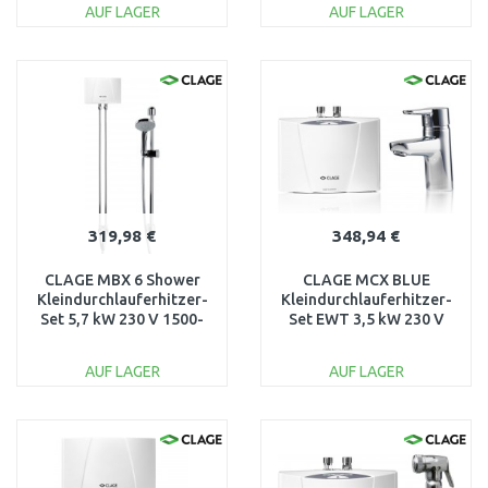
AUF LAGER
AUF LAGER
IN DEN
IN DEN
WARENKORB
WARENKORB
Vergleichen
Vergleichen
319,98 €
348,94 €
CLAGE MBX 6 Shower
CLAGE MCX BLUE
Kleindurchlauferhitzer-
Kleindurchlauferhitzer-
Set 5,7 kW 230 V 1500-
Set EWT 3,5 kW 230 V
15316
1500-15133
AUF LAGER
AUF LAGER
IN DEN
IN DEN
WARENKORB
WARENKORB
Vergleichen
Vergleichen