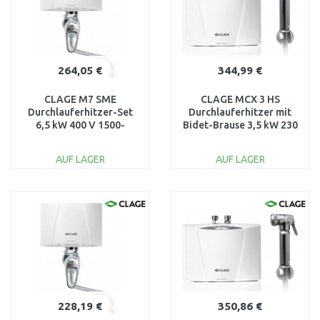
264,05 €
344,99 €
CLAGE M7 SME
CLAGE MCX 3 HS
Durchlauferhitzer-Set
Durchlauferhitzer mit
6,5 kW 400 V 1500-
Bidet-Brause 3,5 kW 230
171537
V 1500-15013
AUF LAGER
AUF LAGER
IN DEN
IN DEN
WARENKORB
WARENKORB
Vergleichen
Vergleichen
228,19 €
350,86 €