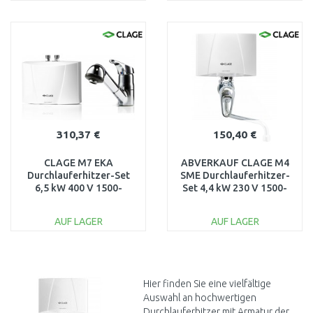
IN DEN
IN DEN
WARENKORB
WARENKORB
Vergleichen
Vergleichen
310,37 €
150,40 €
CLAGE M7 EKA
ABVERKAUF CLAGE M4
Durchlauferhitzer-Set
SME Durchlauferhitzer-
6,5 kW 400 V 1500-
Set 4,4 kW 230 V 1500-
17226
17154 NACH SERVICE
AUF LAGER
AUF LAGER
IN DEN
IN DEN
WARENKORB
WARENKORB
Vergleichen
Vergleichen
Hier finden Sie eine vielfältige
Auswahl an hochwertigen
Durchlauferhitzer mit Armatur der