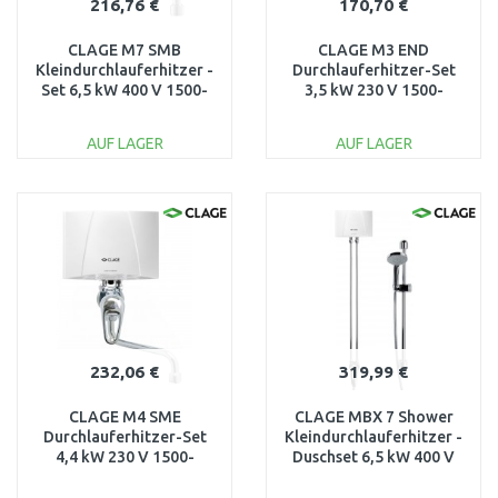
216,76 €
170,70 €
CLAGE M7 SMB
CLAGE M3 END
Kleindurchlauferhitzer -
Durchlauferhitzer-Set
Set 6,5 kW 400 V 1500-
3,5 kW 230 V 1500-
17107
17243
AUF LAGER
AUF LAGER
IN DEN
IN DEN
WARENKORB
WARENKORB
Vergleichen
Vergleichen
232,06 €
319,99 €
CLAGE M4 SME
CLAGE MBX 7 Shower
Durchlauferhitzer-Set
Kleindurchlauferhitzer -
4,4 kW 230 V 1500-
Duschset 6,5 kW 400 V
17154
1500-15317