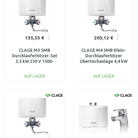
135,53 €
203,12 €
CLAGE M3 SMB
CLAGE M4 SMB Klein-
Durchlauferhitzer-Set
Durchlauferhitzer
3,5 kW 230 V 1500-
Übertischanlage 4,4 kW
17103
230 V 1500-17104
AUF LAGER
AUF LAGER
IN DEN
IN DEN
WARENKORB
WARENKORB
Vergleichen
Vergleichen