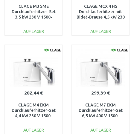
CLAGE M3 SME
CLAGE MCX 4 HS
Durchlauferhitzer-Set
Durchlauferhitzer mit
3,5 kW 230 V 1500-
Bidet-Brause 4,5 kW 230
17153
V 1500-15014
AUF LAGER
AUF LAGER
IN DEN
IN DEN
WARENKORB
WARENKORB
Vergleichen
Vergleichen
282,44 €
299,39 €
CLAGE M4 EKM
CLAGE M7 EKM
Durchlauferhitzer-Set
Durchlauferhitzer-Set
4,4 kW 230 V 1500-
6,5 kW 400 V 1500-
17224
17227
AUF LAGER
AUF LAGER