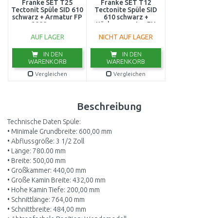
Franke SET T25
Franke SET T12
Tectonit Spüle SID 610
Tectonite Spüle SID
schwarz + Armatur FP
610 schwarz +
9000 onyx
Küchenarmatur FN
114.0366.029
0147
AUF LAGER
NICHT AUF LAGER
IN DEN
IN DEN
WARENKORB
WARENKORB
Vergleichen
Vergleichen
Beschreibung
Technische Daten Spüle:
• Minimale Grundbreite: 600,00 mm
• Abflussgröße: 3 1/2 Zoll
• Länge: 780.00 mm
• Breite: 500,00 mm
• Großkammer: 440,00 mm
• Große Kamin Breite: 432,00 mm
• Hohe Kamin Tiefe: 200,00 mm
• Schnittlänge: 764,00 mm
• Schnittbreite: 484,00 mm