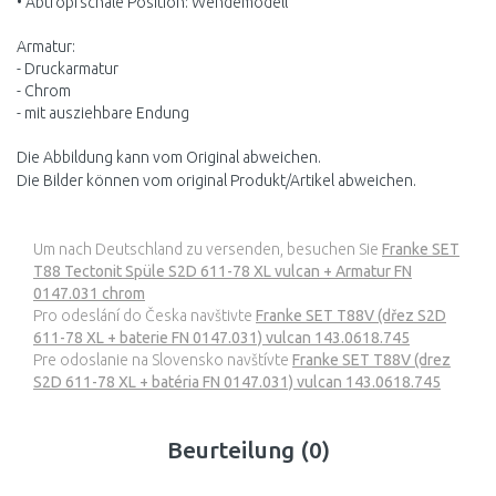
• Abtropfschale Position: Wendemodell
Armatur:
- Druckarmatur
- Chrom
- mit ausziehbare Endung
Die Abbildung kann vom Original abweichen.
Die Bilder können vom original Produkt/Artikel abweichen.
Um nach Deutschland zu versenden, besuchen Sie
Franke SET
T88 Tectonit Spüle S2D 611-78 XL vulcan + Armatur FN
0147.031 chrom
Pro odeslání do Česka navštivte
Franke SET T88V (dřez S2D
611-78 XL + baterie FN 0147.031) vulcan 143.0618.745
Pre odoslanie na Slovensko navštívte
Franke SET T88V (drez
S2D 611-78 XL + batéria FN 0147.031) vulcan 143.0618.745
Beurteilung (0)