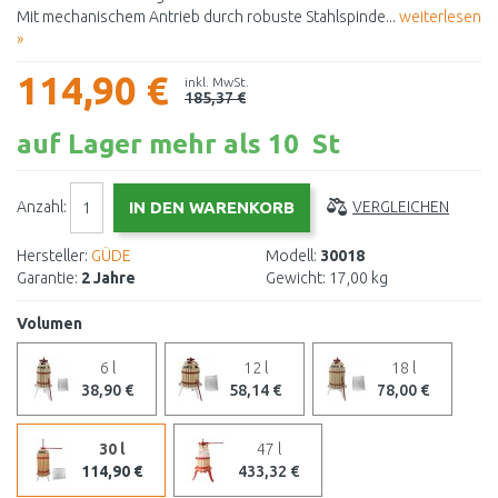
Mit mechanischem Antrieb durch robuste Stahlspinde...
weiterlesen
»
114,90 €
inkl. MwSt.
185,37 €
auf Lager mehr als 10 St
Anzahl:
VERGLEICHEN
Hersteller:
GÜDE
Modell:
30018
Garantie:
2 Jahre
Gewicht:
17,00 kg
Volumen
6 l
12 l
18 l
38,90 €
58,14 €
78,00 €
30 l
47 l
114,90 €
433,32 €