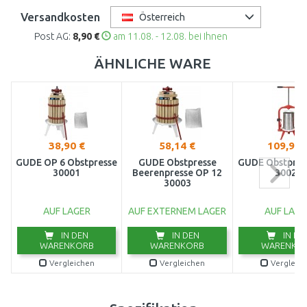
Versandkosten
Österreich
Post AG:
8,90 €
am 11.08. - 12.08. bei Ihnen
ÄHNLICHE WARE
38,90 €
58,14 €
109,90 
GÜDE OP 6 Obstpresse
GÜDE Obstpresse
GÜDE Obstpres
30001
Beerenpresse OP 12
30028
30003
AUF LAGER
AUF EXTERNEM LAGER
AUF LAGE
IN DEN
IN DEN
IN DE
WARENKORB
WARENKORB
WARENKO
Vergleichen
Vergleichen
Vergleic