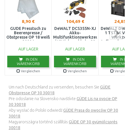
8,90 €
104,69 €
24,85 €
GÜDE Presstuch zu
DeWALT DCS355N-XJ
DeWALT DWST
Beerenpresse /
Akku-
1 TSTAK VI T
Obstpresse OP 18 weiß
Multifunktionswerkzeug
Werkzeu
30004
(18V/ohne akku) + 29
Aufbewahrungs
tlg. Zubehör Set
IP54, 440 × 30
AUF LAGER
AUF LAGER
AUF LAGE
mm
IN DEN
IN DEN
IN DE
WARENKORB
WARENKORB
WARENKO
Vergleichen
Vergleichen
Vergleic
Um nach Deutschland zu versenden, besuchen Sie
GÜDE
Obstpresse OP 30 30018
Pre odoslanie na Slovensko navštívte
GÜDE Lis na ovocie OP
30 30018
Aby wysłać do Polski odwiedź
GÜDE Prasa do owoców OP 30
30018
Magyarországra történő szállítás
GÜDE OP 30 gyümölcsprés
30018