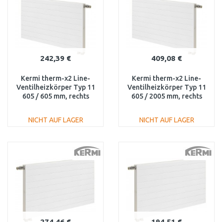
242,39 €
409,08 €
Kermi therm-x2 Line-
Kermi therm-x2 Line-
Ventilheizkörper Typ 11
Ventilheizkörper Typ 11
605 / 605 mm, rechts
605 / 2005 mm, rechts
PLV110600601R1K
PLV110602001R1K
NICHT AUF LAGER
NICHT AUF LAGER
IN DEN
IN DEN
WARENKORB
WARENKORB
Vergleichen
Vergleichen
274,46 €
194,51 €