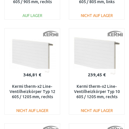
605 / 905 mm, rechts
605 / 805 mm, links
PLV120600901R1K
PLV110600801L1K
AUF LAGER
NICHT AUF LAGER
IN DEN
IN DEN
WARENKORB
WARENKORB
Vergleichen
Vergleichen
346,81 €
239,45 €
Kermi therm-x2 Line-
Kermi therm-x2 Line-
Ventilheizkörper Typ 12
Ventilheizkörper Typ 10
605 / 1205 mm, rechts
605 / 1205 mm, rechts
PLV120601201R1K
PLV100601201R1K
NICHT AUF LAGER
NICHT AUF LAGER
IN DEN
IN DEN
WARENKORB
WARENKORB