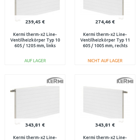
239,45 €
274,46 €
Kermi therm-x2 Line-
Kermi therm-x2 Line-
Ventilheizkörper Typ 10
Ventilheizkörper Typ 11
605 / 1205 mm, links
605 / 1005 mm, rechts
PLV100601201L1K
PLV110601001R1K
AUF LAGER
NICHT AUF LAGER
IN DEN
IN DEN
WARENKORB
WARENKORB
Vergleichen
Vergleichen
343,81 €
343,81 €
Kermi therm-x2 Line-
Kermi therm-x2 Line-