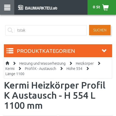
0 St
SUCHEN
PRODUKTKATEGORIEN
Heizung und Wasserheizung
Heizkörper
Kermi
Profil K - Austausch
Höhe 554
Länge 1100
Kermi Heizkörper Profil
K Austausch - H 554 L
1100 mm