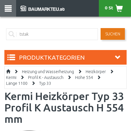
0 St
SUCHEN
PRODUKTKATEGORIEN
Heizung und Wasserheizung
Heizkörper
Kermi
Profil K - Austausch
Höhe 554
Länge 1100
Typ 33
Kermi Heizkörper Typ 33
Profil K Austausch H 554
mm