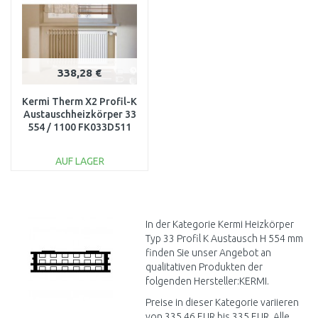
338,28 €
Kermi Therm X2 Profil-K
Austauschheizkörper 33
554 / 1100 FK033D511
AUF LAGER
IN DEN
WARENKORB
Vergleichen
In der Kategorie Kermi Heizkörper
Typ 33 Profil K Austausch H 554 mm
finden Sie unser Angebot an
qualitativen Produkten der
folgenden Hersteller:KERMI.
Preise in dieser Kategorie variieren
von 335,46 EUR bis 335 EUR. Alle