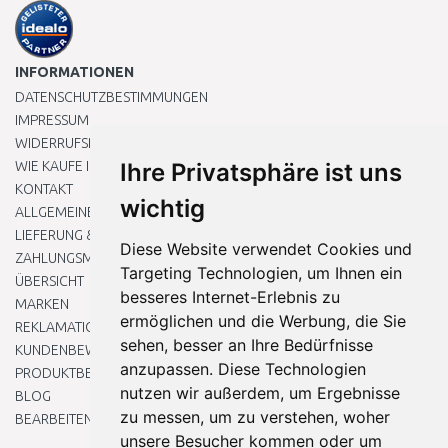
INFORMATIONEN
DATENSCHUTZBESTIMMUNGEN
IMPRESSUM
WIDERRUFSRECHT
WIE KAUFE ICH EIN?
Ihre Privatsphäre ist uns
KONTAKT
wichtig
ALLGEMEINEN GESCHÄFTSBEDINGUNGEN
LIEFERUNG & ZAHLUNG
Diese Website verwendet Cookies und
ZAHLUNGSMETHODEN
Targeting Technologien, um Ihnen ein
ÜBERSICHT
besseres Internet-Erlebnis zu
MARKEN
ermöglichen und die Werbung, die Sie
REKLAMATIONEN UND RETOUREN
sehen, besser an Ihre Bedürfnisse
KUNDENBEWERTUNG
anzupassen. Diese Technologien
PRODUKTBEWERTUNG
nutzen wir außerdem, um Ergebnisse
BLOG
zu messen, um zu verstehen, woher
BEARBEITEN SIE MEINE COOKIE-EINSTELLUNGEN
unsere Besucher kommen oder um