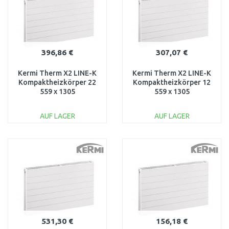
396,86 €
307,07 €
Kermi Therm X2 LINE-K
Kermi Therm X2 LINE-K
Kompaktheizkörper 22
Kompaktheizkörper 12
559 x 1305
559 x 1305
PLK220551301N1K
PLK120551301N1K
AUF LAGER
AUF LAGER
IN DEN
IN DEN
WARENKORB
WARENKORB
Vergleichen
Vergleichen
531,30 €
156,18 €