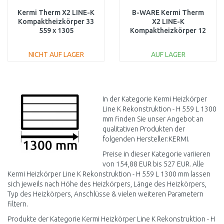
Kermi Therm X2 LINE-K
B-WARE Kermi Therm
Kompaktheizkörper 33
X2 LINE-K
559 x 1305
Kompaktheizkörper 12
PLK330551301N1K
559 x 1305
PLK120551301N1K
NICHT AUF LAGER
AUF LAGER
BESCHÄDIGT
IN DEN
IN DEN
WARENKORB
WARENKORB
Vergleichen
Vergleichen
In der Kategorie Kermi Heizkörper
Line K Rekonstruktion - H 559 L 1300
mm finden Sie unser Angebot an
qualitativen Produkten der
folgenden Hersteller:KERMI.
Preise in dieser Kategorie variieren
von 154,88 EUR bis 527 EUR. Alle
Kermi Heizkörper Line K Rekonstruktion - H 559 L 1300 mm lassen
sich jeweils nach Höhe des Heizkörpers, Länge des Heizkörpers,
Typ des Heizkörpers, Anschlüsse & vielen weiteren Parametern
filtern.
Produkte der Kategorie Kermi Heizkörper Line K Rekonstruktion - H