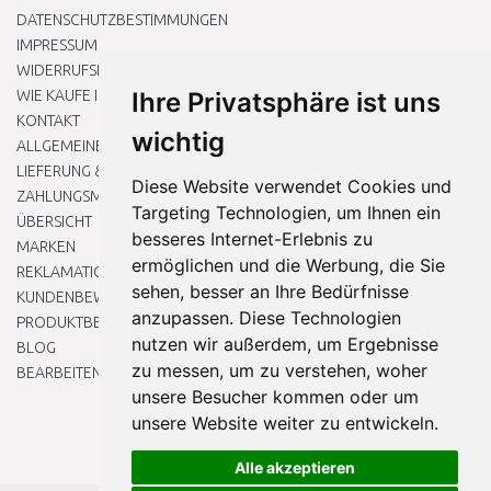
DATENSCHUTZBESTIMMUNGEN
IMPRESSUM
WIDERRUFSRECHT
WIE KAUFE ICH EIN?
Ihre Privatsphäre ist uns
KONTAKT
wichtig
ALLGEMEINEN GESCHÄFTSBEDINGUNGEN
LIEFERUNG & ZAHLUNG
Diese Website verwendet Cookies und
ZAHLUNGSMETHODEN
Targeting Technologien, um Ihnen ein
ÜBERSICHT
besseres Internet-Erlebnis zu
MARKEN
ermöglichen und die Werbung, die Sie
REKLAMATIONEN UND RETOUREN
sehen, besser an Ihre Bedürfnisse
KUNDENBEWERTUNG
anzupassen. Diese Technologien
PRODUKTBEWERTUNG
nutzen wir außerdem, um Ergebnisse
BLOG
zu messen, um zu verstehen, woher
BEARBEITEN SIE MEINE COOKIE-EINSTELLUNGEN
unsere Besucher kommen oder um
unsere Website weiter zu entwickeln.
Alle akzeptieren