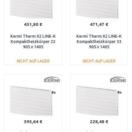
451,80 €
471,47 €
Kermi Therm X2 LINE-K
Kermi Therm X2 LINE-K
Kompaktheizkörper 22
Kompaktheizkörper 33
905 x 1405
905 x 1405
PLK220901401N1K
PLK330901401N1K
NICHT AUF LAGER
NICHT AUF LAGER
IN DEN
IN DEN
WARENKORB
WARENKORB
Vergleichen
Vergleichen
393,64 €
228,48 €