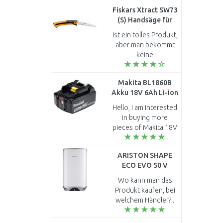
Fiskars Xtract SW73
(S) Handsäge für
Grobzahnung, 35cm
Ist ein tolles Produkt,
(123870) 1000613
aber man bekommt
keine
Ersatzsägeblätter zu
kaufen, darum kaufe
Makita BL1860B
ich mir gleich 2
Akku 18V 6Ah Li-ion
Stück...
197422-4
Hello, I am interested
/unverpackt/
in buying more
pieces of Makita 18V
6ah battery. I am from
Slovenia and I am
ARISTON SHAPE
looking for long term
ECO EVO 50 V
cooperation. Plea..
Warmwasserspeicher
Wo kann man das
50l 1,8kW 3626073
Produkt kaufen, bei
welchem Händler?..