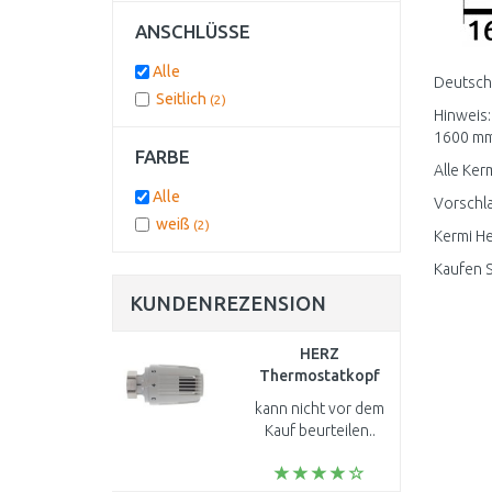
ANSCHLÜSSE
Alle
Deutschl
Seitlich
(2)
Hinweis:
1600 mm 
FARBE
Alle Ker
Alle
Vorschla
weiß
(2)
Kermi He
Kaufen S
KUNDENREZENSION
HERZ
Thermostatkopf
mit
kann nicht vor dem
Flüssigkeitsfühler M
Kauf beurteilen..
28 x1,5 1726006