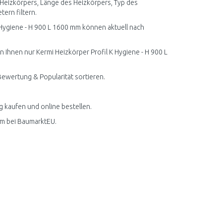
Heizkörpers, Länge des Heizkörpers, Typ des
ern filtern.
 Hygiene - H 900 L 1600 mm können aktuell nach
n Ihnen nur Kermi Heizkörper Profil K Hygiene - H 900 L
 Bewertung & Popularität sortieren.
g kaufen und online bestellen.
mm bei BaumarktEU.