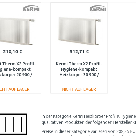
210,10 €
312,71 €
 Therm X2 Profil-
Kermi Therm X2 Profil-
giene-kompakt
Hygiene-kompakt
zkörper 20 900 /
Heizkörper 30 900 /
600 FH0200916
1600 FH0300916
ICHT AUF LAGER
NICHT AUF LAGER
IN DEN
IN DEN
WARENKORB
WARENKORB
Vergleichen
Vergleichen
In der Kategorie Kermi Heizkörper Profil K Hygien
qualitativen Produkten der folgenden Hersteller:K
Preise in dieser Kategorie variieren von 208,35 EUR