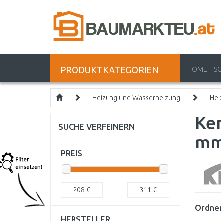
PRODUKTKATEGORIEN
HOME
S
Heizung und Wasserheizung
Hei
Ker
SUCHE VERFEINERN
m
PREIS
208
€
311
€
Ordnen
HERSTELLER