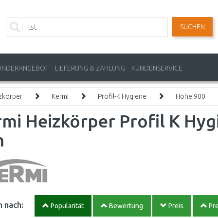
SUCHEN
ONDERANGEBOT
LIEFERUNG & ZAHLUNG
KUNDENSERVICE
zkörper
Kermi
Profil-K Hygiene
Höhe 900
mi Heizkörper Profil K Hyg
m
 nach:
Popularität
Bewertung
Preis
Pre