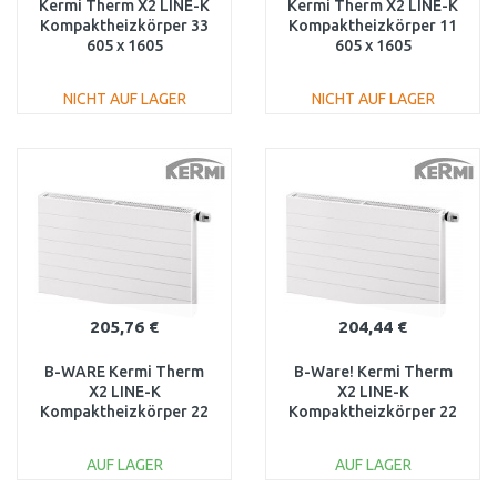
Kermi Therm X2 LINE-K
Kermi Therm X2 LINE-K
Kompaktheizkörper 33
Kompaktheizkörper 11
605 x 1605
605 x 1605
PLK330601601N1K
PLK110601601N1K
NICHT AUF LAGER
NICHT AUF LAGER
IN DEN
IN DEN
WARENKORB
WARENKORB
Vergleichen
Vergleichen
205,76 €
204,44 €
B-WARE Kermi Therm
B-Ware! Kermi Therm
X2 LINE-K
X2 LINE-K
Kompaktheizkörper 22
Kompaktheizkörper 22
605 x 1605
605 x 1605
PLK220601601N1K
PLK220601601N1K-
AUF LAGER
AUF LAGER
BESCHÄDIGT
beschädigt