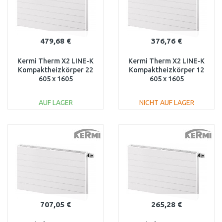
479,68 €
376,76 €
Kermi Therm X2 LINE-K
Kermi Therm X2 LINE-K
Kompaktheizkörper 22
Kompaktheizkörper 12
605 x 1605
605 x 1605
PLK220601601N1K
PLK120601601N1K
AUF LAGER
NICHT AUF LAGER
IN DEN
IN DEN
WARENKORB
WARENKORB
Vergleichen
Vergleichen
707,05 €
265,28 €