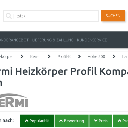
SUCHEN
ONDERANGEBOT
LIEFERUNG & ZAHLUNG
KUNDENSERVICE
zkörper
Kermi
Profil-K
Höhe 500
Lä
mi Heizkörper Profil Kompa
m
 nach:
Popularität
Bewertung
Preis
Pre