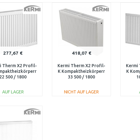
277,67 €
418,07 €
 Therm X2 Profil-
Kermi Therm X2 Profil-
Kermi 
mpaktheizkörperr
K Kompaktheizkörperr
K Kom
22 500 / 1800
33 500 / 1800
1
FK0220518
FK0330518
AUF LAGER
NICHT AUF LAGER
IN DEN
IN DEN
WARENKORB
WARENKORB
W
Vergleichen
Vergleichen