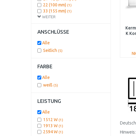
22 (100 mm)
(1)
33 (155 mm)
(1)
WEITER
Kermi
ANSCHLÜSSE
K Ko
Alle
Seitlich
(5)
N
FARBE
Alle
weiß
(5)
LEISTUNG
Alle
1512 W
(1)
Deutschl
1913 W
(1)
2594 W
Hinweis:
(1)