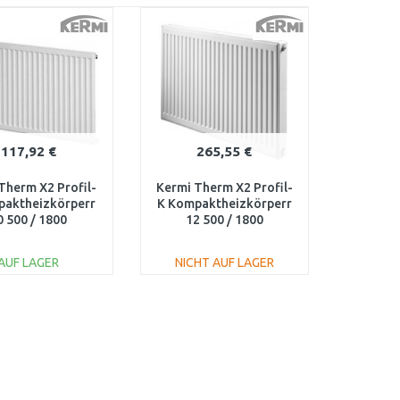
117,92 €
265,55 €
Therm X2 Profil-
Kermi Therm X2 Profil-
paktheizkörperr
K Kompaktheizkörperr
0 500 / 1800
12 500 / 1800
FK0100518
FK0120518
AUF LAGER
NICHT AUF LAGER
IN DEN
IN DEN
ARENKORB
WARENKORB
Vergleichen
Vergleichen