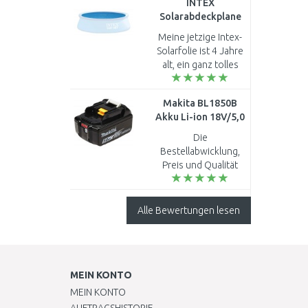
INTEX
Solarabdeckplane
für Pools 549cm
Meine jetzige Intex-
28015
Solarfolie ist 4 Jahre
alt, ein ganz tolles
Produkt. Leider
wurde sie durch den
Makita BL1850B
letzte starke Hagel
Akku Li-ion 18V/5,0
beschädigt, und so ..
Ah 197280-8
Die
Bestellabwicklung,
Preis und Qualität
sind optimal...
Alle Bewertungen lesen
MEIN KONTO
MEIN KONTO