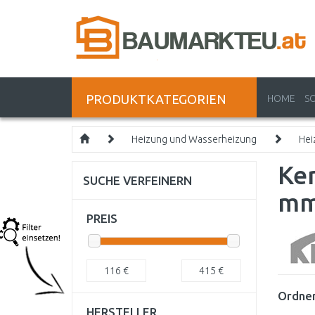
PRODUKTKATEGORIEN
HOME
S
Heizung und Wasserheizung
Hei
Ker
SUCHE VERFEINERN
m
PREIS
116
€
415
€
Ordnen
HERSTELLER