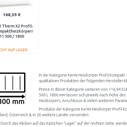
168,59 €
 Therm X2 Profil-
mpaktheizkörperr
11 500 / 1800
FK0110518
ICHT AUF LAGER
IN DEN
WARENKORB
Vergleichen
In der Kategorie Kermi Heizkörper Profil Kompakt
qualitativen Produkten der folgenden Hersteller:K
Preise in dieser Kategorie variieren von 116,94 EU
500 L 1800 mm lassen sich jeweils nach Höhe des 
Heizkörpers, Anschlüsse & vielen weiteren Paramet
Produkte der Kategorie Kermi Heizkörper Profil K
and, Österreich & in 26 weitere Länder versenden.
 Durch das Klicken auf das Kästchen "Lager" auf der rechten Seite, werde