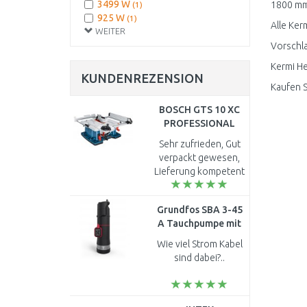
3499 W
1800 mm 
(1)
925 W
(1)
Alle Ker
WEITER
Vorschla
Kermi He
KUNDENREZENSION
Kaufen S
BOSCH GTS 10 XC
PROFESSIONAL
Tischsäge
Sehr zufrieden, Gut
0601B30400
verpackt gewesen,
Lieferung kompetent
durch Spedition
Gebrüder Weiss,
Grundfos SBA 3-45
Kreissäge hält auf
A Tauchpumpe mit
jeden Fall was sie
Schwimmer
verspricht, ..
Wie viel Strom Kabel
92713068
sind dabei?..