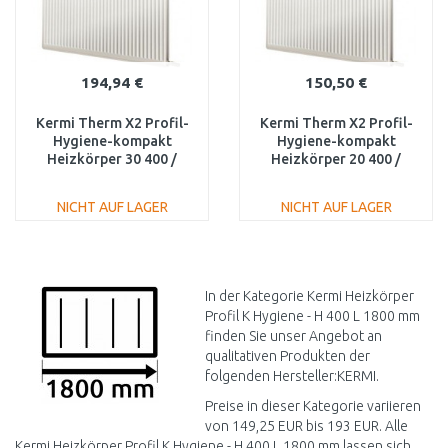
194,94 €
150,50 €
Kermi Therm X2 Profil-
Kermi Therm X2 Profil-
Hygiene-kompakt
Hygiene-kompakt
Heizkörper 30 400 /
Heizkörper 20 400 /
1800 FH0300418
1800 FH0200418
NICHT AUF LAGER
NICHT AUF LAGER
IN DEN
IN DEN
WARENKORB
WARENKORB
Vergleichen
Vergleichen
In der Kategorie Kermi Heizkörper
Profil K Hygiene - H 400 L 1800 mm
finden Sie unser Angebot an
qualitativen Produkten der
folgenden Hersteller:KERMI.
Preise in dieser Kategorie variieren
von 149,25 EUR bis 193 EUR. Alle
Kermi Heizkörper Profil K Hygiene - H 400 L 1800 mm lassen sich