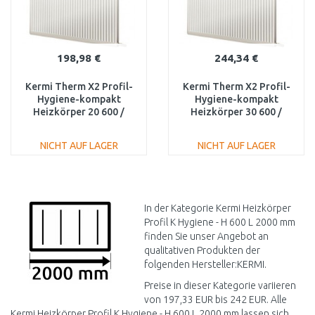
198,98 €
244,34 €
Kermi Therm X2 Profil-
Kermi Therm X2 Profil-
Hygiene-kompakt
Hygiene-kompakt
Heizkörper 20 600 /
Heizkörper 30 600 /
2000 FH0200620
2000 FH0300620
NICHT AUF LAGER
NICHT AUF LAGER
IN DEN
IN DEN
WARENKORB
WARENKORB
Vergleichen
Vergleichen
In der Kategorie Kermi Heizkörper
Profil K Hygiene - H 600 L 2000 mm
finden Sie unser Angebot an
qualitativen Produkten der
folgenden Hersteller:KERMI.
Preise in dieser Kategorie variieren
von 197,33 EUR bis 242 EUR. Alle
Kermi Heizkörper Profil K Hygiene - H 600 L 2000 mm lassen sich