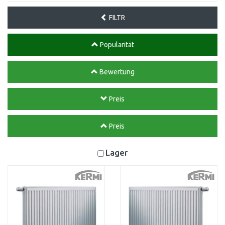
FILTR
Popularität
Bewertung
Preis
Preis
Lager