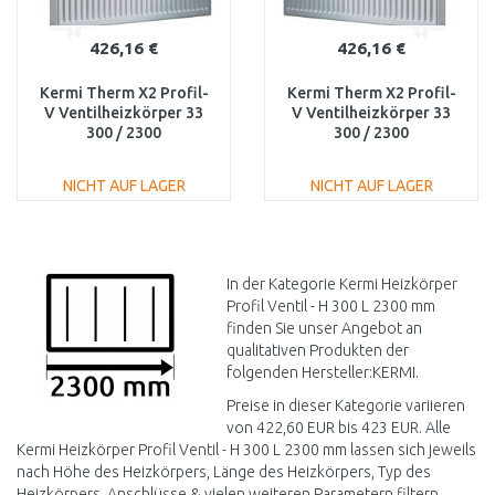
426,16 €
426,16 €
Kermi Therm X2 Profil-
Kermi Therm X2 Profil-
V Ventilheizkörper 33
V Ventilheizkörper 33
300 / 2300
300 / 2300
FTV330302301L1K
FTV330302301R1K
NICHT AUF LAGER
NICHT AUF LAGER
IN DEN
IN DEN
WARENKORB
WARENKORB
Vergleichen
Vergleichen
In der Kategorie Kermi Heizkörper
Profil Ventil - H 300 L 2300 mm
finden Sie unser Angebot an
qualitativen Produkten der
folgenden Hersteller:KERMI.
Preise in dieser Kategorie variieren
von 422,60 EUR bis 423 EUR. Alle
Kermi Heizkörper Profil Ventil - H 300 L 2300 mm lassen sich jeweils
nach Höhe des Heizkörpers, Länge des Heizkörpers, Typ des
Heizkörpers, Anschlüsse & vielen weiteren Parametern filtern.