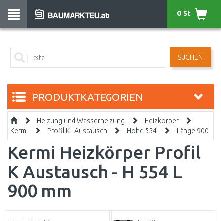
0 St
SUCHEN
PRODUKTKATEGORIEN
Heizung und Wasserheizung
Heizkörper
Kermi
Profil K - Austausch
Höhe 554
Länge 900
Kermi Heizkörper Profil
K Austausch - H 554 L
900 mm