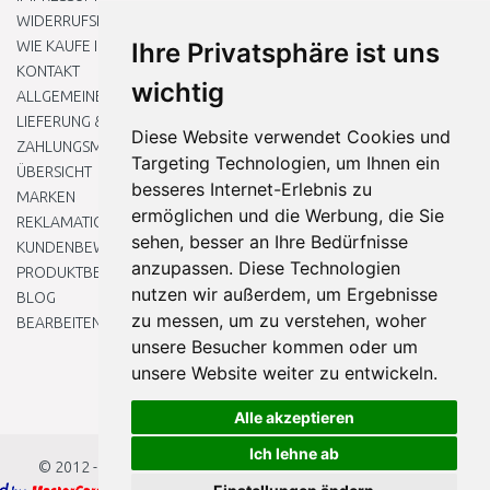
WIDERRUFSRECHT
WIE KAUFE ICH EIN?
Ihre Privatsphäre ist uns
KONTAKT
wichtig
ALLGEMEINEN GESCHÄFTSBEDINGUNGEN
LIEFERUNG & ZAHLUNG
Diese Website verwendet Cookies und
ZAHLUNGSMETHODEN
Targeting Technologien, um Ihnen ein
ÜBERSICHT
besseres Internet-Erlebnis zu
MARKEN
ermöglichen und die Werbung, die Sie
REKLAMATIONEN UND RETOUREN
sehen, besser an Ihre Bedürfnisse
KUNDENBEWERTUNG
anzupassen. Diese Technologien
PRODUKTBEWERTUNG
nutzen wir außerdem, um Ergebnisse
BLOG
zu messen, um zu verstehen, woher
BEARBEITEN SIE MEINE COOKIE-EINSTELLUNGEN
unsere Besucher kommen oder um
unsere Website weiter zu entwickeln.
Alle akzeptieren
Ich lehne ab
© 2012 - 2026
Baumarkteu.at