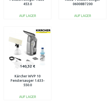
453.0
06008B7200
AUF LAGER
AUF LAGER
IN DEN
IN DEN
WARENKORB
WARENKORB
Vergleichen
Vergleichen
140,32 €
Kärcher WVP 10
Fenstersauger 1.633-
550.0
AUF LAGER
IN DEN
WARENKORB