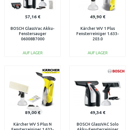
57,16 €
49,90 €
BOSCH GlassVac Akku-
Kärcher WV 1 Plus
Fenstersauger
Fensterreiniger 1.633-
06008B7000
203.0
AUF LAGER
AUF LAGER
IN DEN
IN DEN
WARENKORB
WARENKORB
Vergleichen
Vergleichen
89,00 €
49,34 €
Kärcher WV 5 Plus N
BOSCH GlassVAC Solo
Fensterreiniger 1.633-
Akku-Fensterreiniger