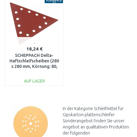
18,24 €
SCHEPPACH Delta-
Haftschleifscheiben (280
x 280 mm, Körnung: 80,
10 Stk.) 7903800601
AUF LAGER
IN DEN
WARENKORB
Vergleichen
In der Kategorie Schleifmittel für
Gipskarton-plattenschleifer
Sonderangebot finden Sie unser
Angebot an qualitativen Produkten
der folgenden