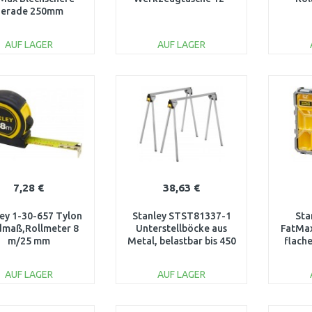
erade 250mm
AUF LAGER
AUF LAGER
IN DEN
IN DEN
WARENKORB
WARENKORB
W
Vergleichen
Vergleichen
7,28 €
38,63 €
ey 1-30-657 Tylon
Stanley STST81337-1
Sta
maß,Rollmeter 8
Unterstellböcke aus
FatMax
m/25 mm
Metal, belastbar bis 450
flach
kg, 2 Stück
10 Fäc
AUF LAGER
AUF LAGER
IN DEN
IN DEN
WARENKORB
WARENKORB
W