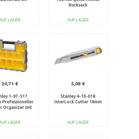
Rucksack
AUF LAGER
AUF LAGER
IN DEN
IN DEN
ARENKORB
WARENKORB
Vergleichen
Vergleichen
20,71 €
5,08 €
nley 1-97-517
Stanley 4-10-018
 Professioneller
InterLock Cutter 18mm
er Organizer mit
hern, wasserdicht
AUF LAGER
AUF LAGER
IN DEN
IN DEN
ARENKORB
WARENKORB