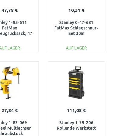
47,78 €
10,31 €
nley 1-95-611
Stanley 0-47-681
FatMax
FatMax Schlagschnur-
eugrucksack, 47
Set 30m
 40 x 20 cm
AUF LAGER
AUF LAGER
IN DEN
IN DEN
ARENKORB
WARENKORB
Vergleichen
Vergleichen
27,84 €
111,08 €
nley 1-83-069
Stanley 1-79-206
eel Multiachsen
Rollende Werkstatt
chraubstock