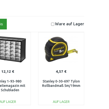
Ware auf
Lager
is
12,12 €
4,57 €
nley 1-93-980
Stanley 0-30-697 Tylon
teilemagazin mit
Rollbandmaß 5m/19mm
 Schubladen
AUF LAGER
AUF LAGER