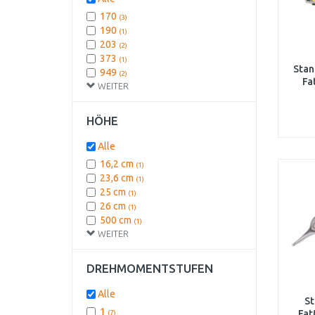
170
(3)
190
(1)
203
(2)
373
(1)
Stan
949
(2)
Fa
WEITER
HÖHE
Alle
16,2 cm
(1)
23,6 cm
(1)
25 cm
(1)
26 cm
(1)
500 cm
(1)
WEITER
DREHMOMENTSTUFEN
Alle
St
1
Fat
(7)