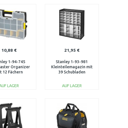
IN DEN
IN DEN
ARENKORB
WARENKORB
Vergleichen
Vergleichen
10,88 €
21,95 €
nley 1-94-745
Stanley 1-93-981
aster Organizer
Kleinteilemagazin mit
t 12 Fächern
39 Schubladen
44x34x9cm
AUF LAGER
AUF LAGER
IN DEN
IN DEN
ARENKORB
WARENKORB
Vergleichen
Vergleichen