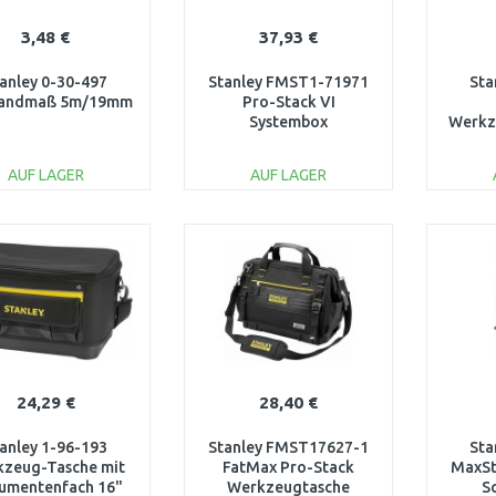
3,48 €
37,93 €
anley 0-30-497
Stanley FMST1-71971
Sta
bandmaß 5m/19mm
Pro-Stack VI
Systembox
Werkz
x
AUF LAGER
AUF LAGER
IN DEN
IN DEN
WARENKORB
WARENKORB
W
Vergleichen
Vergleichen
24,29 €
28,40 €
anley 1-96-193
Stanley FMST17627-1
Sta
zeug-Tasche mit
FatMax Pro-Stack
MaxSt
umentenfach 16"
Werkzeugtasche
S