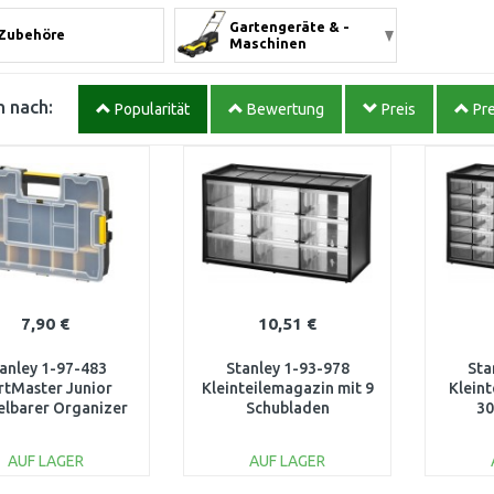
Gartengeräte & -
Zubehöre
Maschinen
 nach:
Popularität
Bewertung
Preis
Pre
7,90 €
10,51 €
anley 1-97-483
Stanley 1-93-978
Sta
rtMaster Junior
Kleinteilemagazin mit 9
Klein
elbarer Organizer
Schubladen
30
mit 14 Fächern
7,5x29,2x6,7cm
AUF LAGER
AUF LAGER