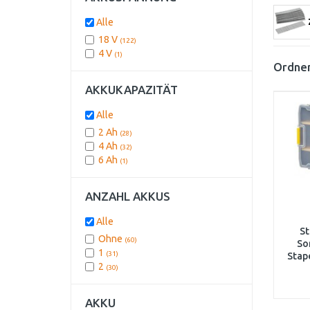
Alle
18 V
(122)
4 V
(1)
Ordnen
AKKUKAPAZITÄT
Alle
2 Ah
(28)
4 Ah
(32)
6 Ah
(1)
ANZAHL AKKUS
Alle
St
Ohne
(60)
So
1
(31)
Stap
2
(30)
3
AKKU