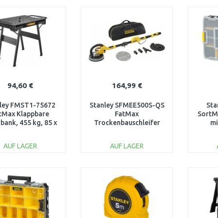
IN DEN
IN DEN
WARENKORB
WARENKORB
W
Vergleichen
Vergleichen
94,60 €
164,99 €
ley FMST1-75672
Stanley SFMEE500S-QS
Sta
tMax Klappbare
FatMax
SortM
bank, 455 kg, 85 x
Trockenbauschleifer
mi
60 cm
(750W/225mm)
AUF LAGER
AUF LAGER
IN DEN
IN DEN
WARENKORB
WARENKORB
W
Vergleichen
Vergleichen