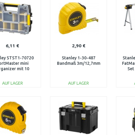
Vergleichen
Vergleichen
6,11 €
2,90 €
nley STST1-70720
Stanley 1-30-487
Stanl
ortMaster mini
Bandmaß 3m/12,7mm
FatMax
ganizer mit 10
Set
hern 29x21x6,3cm
AUF LAGER
AUF LAGER
IN DEN
IN DEN
WARENKORB
WARENKORB
W
Vergleichen
Vergleichen