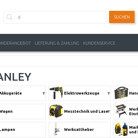
SUCHEN
ONDERANGEBOT
LIEFERUNG & ZAHLUNG
KUNDENSERVICE
ANLEY
Akkugeräte
Elektrowerkzeuge
Han
Werk
Wagen
Messtechnik und Laser
Einr
Mark
Lampen
Werksattheber
und 