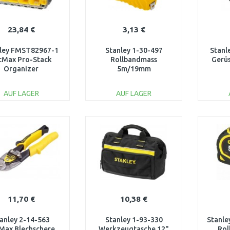
23,84 €
3,13 €
ley FMST82967-1
Stanley 1-30-497
Stanl
tMax Pro-Stack
Rollbandmass
Gerüs
Organizer
5m/19mm
AUF LAGER
AUF LAGER
IN DEN
IN DEN
WARENKORB
WARENKORB
W
Vergleichen
Vergleichen
11,70 €
10,38 €
anley 2-14-563
Stanley 1-93-330
Stanle
Max Blechschere
Werkzeugtasche 12"
Ro