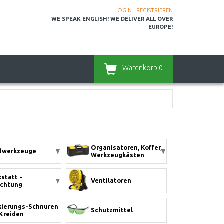
|
LOGIN
REGISTRIEREN
WE SPEAK ENGLISH! WE DELIVER ALL OVER
EUROPE!
Warenkorb
0
Organisatoren, Koffer,
dwerkzeuge
Werkzeugkästen
statt -
Ventilatoren
ichtung
ierungs-Schnuren
Schutzmittel
Kreiden