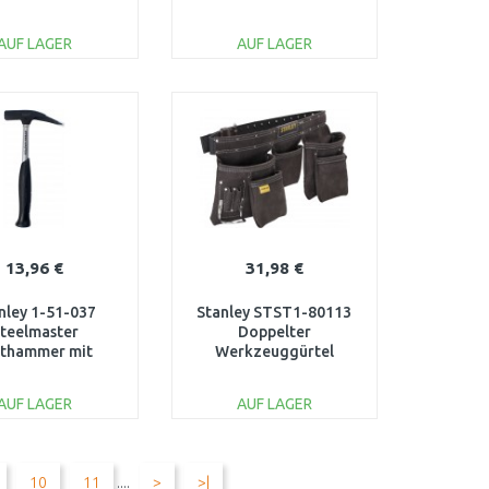
AUF LAGER
AUF LAGER
IN DEN
IN DEN
ARENKORB
WARENKORB
Vergleichen
Vergleichen
13,96 €
31,98 €
nley 1-51-037
Stanley STST1-80113
teelmaster
Doppelter
tthammer mit
Werkzeuggürtel
gnetischem
elhalter 600g
AUF LAGER
AUF LAGER
IN DEN
IN DEN
ARENKORB
WARENKORB
10
11
....
>
>|