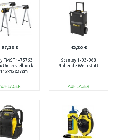
Vergleichen
Vergleichen
97,38 €
43,26 €
ey FMST1-75763
Stanley 1-93-968
 Unterstellbock
Rollende Werkstatt
 112x12x27cm
AUF LAGER
AUF LAGER
IN DEN
IN DEN
ARENKORB
WARENKORB
Vergleichen
Vergleichen