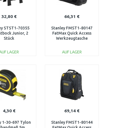
32,80 €
66,31 €
ey STST1-70355
Stanley FMST1-80147
tbock Junior, 2
FatMax Quick Access
Stück
Werkzeugtasche
AUF LAGER
AUF LAGER
IN DEN
IN DEN
ARENKORB
WARENKORB
Vergleichen
Vergleichen
4,30 €
69,14 €
y 1-30-697 Tylon
Stanley FMST1-80144
llbandmaß 5m
FatMax Quick Access