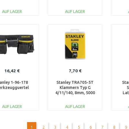
AUF LAGER
AUF LAGER
IN DEN
IN DEN
WARENKORB
WARENKORB
W
Vergleichen
Vergleichen
16,42 €
7,70 €
anley 1-96-178
Stanley TRA705-5T
Sta
rkzeugguertel
Klammern Typ G
S
4/11/140, 8mm, 5000
La
Stück
ma
Nag
AUF LAGER
AUF LAGER
IN DEN
IN DEN
WARENKORB
WARENKORB
W
1
2
3
4
5
6
7
8
9