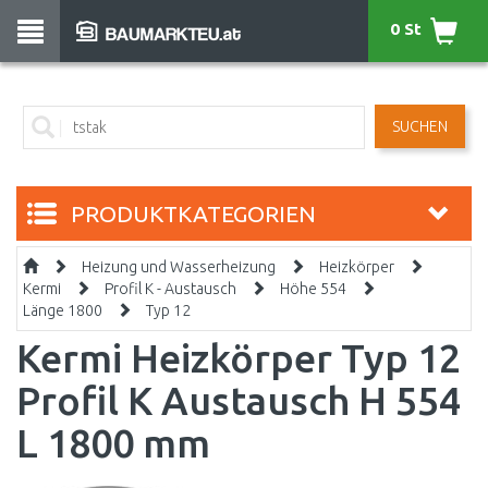
0 St
SUCHEN
PRODUKTKATEGORIEN
Heizung und Wasserheizung
Heizkörper
Kermi
Profil K - Austausch
Höhe 554
Länge 1800
Typ 12
Kermi Heizkörper Typ 12
Profil K Austausch H 554
L 1800 mm