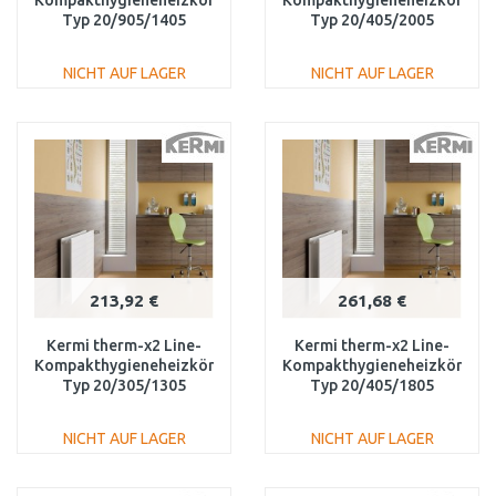
Kompakthygieneheizkörper
Kompakthygieneheizkörper
Typ 20/905/1405
Typ 20/405/2005
PLK200901401N1K
PLK200402001N1K
NICHT AUF LAGER
NICHT AUF LAGER
IN DEN
IN DEN
WARENKORB
WARENKORB
Vergleichen
Vergleichen
213,92 €
261,68 €
Kermi therm-x2 Line-
Kermi therm-x2 Line-
Kompakthygieneheizkörper
Kompakthygieneheizkörper
Typ 20/305/1305
Typ 20/405/1805
PLK200301301N1K
PLK200401801N1K
NICHT AUF LAGER
NICHT AUF LAGER
IN DEN
IN DEN
WARENKORB
WARENKORB