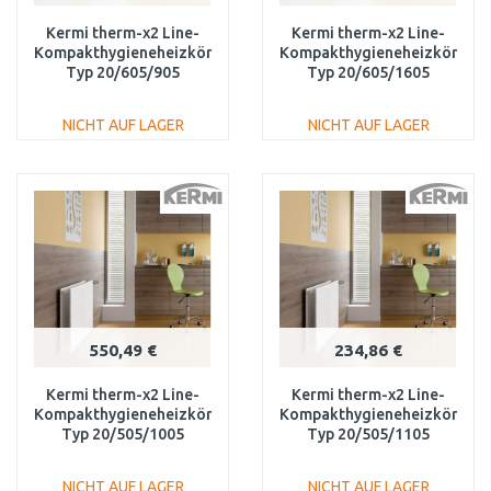
Kermi therm-x2 Line-
Kermi therm-x2 Line-
Kompakthygieneheizkörper
Kompakthygieneheizkörper
Typ 20/605/905
Typ 20/605/1605
PLK200600901N1K
PLK200601601N1K
NICHT AUF LAGER
NICHT AUF LAGER
IN DEN
IN DEN
WARENKORB
WARENKORB
Vergleichen
Vergleichen
550,49 €
234,86 €
Kermi therm-x2 Line-
Kermi therm-x2 Line-
Kompakthygieneheizkörper
Kompakthygieneheizkörper
Typ 20/505/1005
Typ 20/505/1105
PLK200501001N1K
PLK200501101N1K
NICHT AUF LAGER
NICHT AUF LAGER