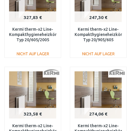
327,83 €
247,30 €
Kermi therm-x2 Line-
Kermi therm-x2 Line-
Kompakthygieneheizkörper
Kompakthygieneheizkörper
Typ 20/605/2005
Typ 20/905/605
PLK200602001N1K
PLK200900601N1K
NICHT AUF LAGER
NICHT AUF LAGER
IN DEN
IN DEN
WARENKORB
WARENKORB
Vergleichen
Vergleichen
323,58 €
274,06 €
Kermi therm-x2 Line-
Kermi therm-x2 Line-