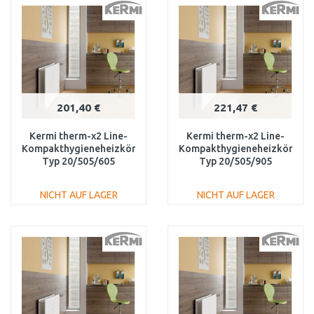
Vergleichen
Vergleichen
201,40 €
221,47 €
Kermi therm-x2 Line-
Kermi therm-x2 Line-
Kompakthygieneheizkörper
Kompakthygieneheizkörper
Typ 20/505/605
Typ 20/505/905
PLK200500601N1K
PLK200500901N1K
NICHT AUF LAGER
NICHT AUF LAGER
IN DEN
IN DEN
WARENKORB
WARENKORB
Vergleichen
Vergleichen