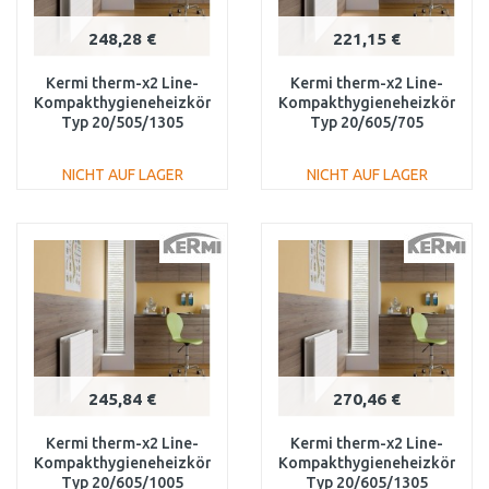
248,28 €
221,15 €
Kermi therm-x2 Line-
Kermi therm-x2 Line-
Kompakthygieneheizkörper
Kompakthygieneheizkörper
Typ 20/505/1305
Typ 20/605/705
PLK200501301N1K
PLK200600701N1K
NICHT AUF LAGER
NICHT AUF LAGER
IN DEN
IN DEN
WARENKORB
WARENKORB
Vergleichen
Vergleichen
245,84 €
270,46 €
Kermi therm-x2 Line-
Kermi therm-x2 Line-
Kompakthygieneheizkörper
Kompakthygieneheizkörper
Typ 20/605/1005
Typ 20/605/1305