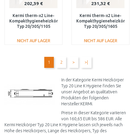
202,39 €
231,32 €
Kermi therm-x2 Line-
Kermi therm-x2 Line-
Kompakthygieneheizkörper
Kompakthygieneheizkörper
Typ 20/305/1105
Typ 20/305/1605
PLK200301101N1K
PLK200301601N1K
NICHT AUF LAGER
NICHT AUF LAGER
IN DEN
IN DEN
WARENKORB
WARENKORB
1
2
>
>|
Vergleichen
Vergleichen
In der Kategorie Kermi Heizkörper
Typ 20 Line K Hygiene finden Sie
unser Angebot an qualitativen
Produkten der folgenden
Hersteller:KERMI.
Preise in dieser Kategorie variieren
von 160,65 EUR bis 586 EUR. Alle
Kermi Heizkörper Typ 20 Line K Hygiene lassen sich jeweils nach
Höhe des Heizkörpers, Länge des Heizkörpers, Typ des