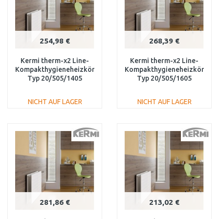
254,98 €
268,39 €
Kermi therm-x2 Line-
Kermi therm-x2 Line-
Kompakthygieneheizkörper
Kompakthygieneheizkörper
Typ 20/505/1405
Typ 20/505/1605
PLK200501401N1K
PLK200501601N1K
NICHT AUF LAGER
NICHT AUF LAGER
IN DEN
IN DEN
WARENKORB
WARENKORB
Vergleichen
Vergleichen
281,86 €
213,02 €