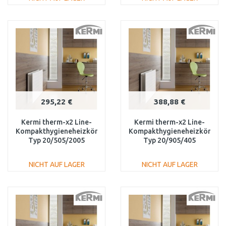
IN DEN
IN DEN
WARENKORB
WARENKORB
Vergleichen
Vergleichen
295,22 €
388,88 €
Kermi therm-x2 Line-
Kermi therm-x2 Line-
Kompakthygieneheizkörper
Kompakthygieneheizkörper
Typ 20/505/2005
Typ 20/905/405
PLK200502001N1K
PLK200900401N1K
NICHT AUF LAGER
NICHT AUF LAGER
IN DEN
IN DEN
WARENKORB
WARENKORB
Vergleichen
Vergleichen