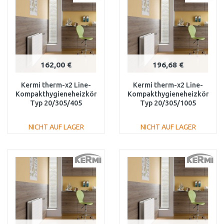
Vergleichen
Vergleichen
162,00 €
196,68 €
Kermi therm-x2 Line-
Kermi therm-x2 Line-
Kompakthygieneheizkörper
Kompakthygieneheizkörper
Typ 20/305/405
Typ 20/305/1005
PLK200300401N1K
PLK200301001N1K
NICHT AUF LAGER
NICHT AUF LAGER
IN DEN
IN DEN
WARENKORB
WARENKORB
Vergleichen
Vergleichen