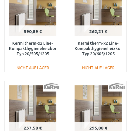
590,89 €
262,21 €
Kermi therm-x2 Line-
Kermi therm-x2 Line-
Kompakthygieneheizkörper
Kompakthygieneheizkörper
Typ 20/505/1205
Typ 20/605/1205
PLK200501201N1K
PLK200601201N1K
NICHT AUF LAGER
NICHT AUF LAGER
IN DEN
IN DEN
WARENKORB
WARENKORB
Vergleichen
Vergleichen
237,58 €
295,08 €