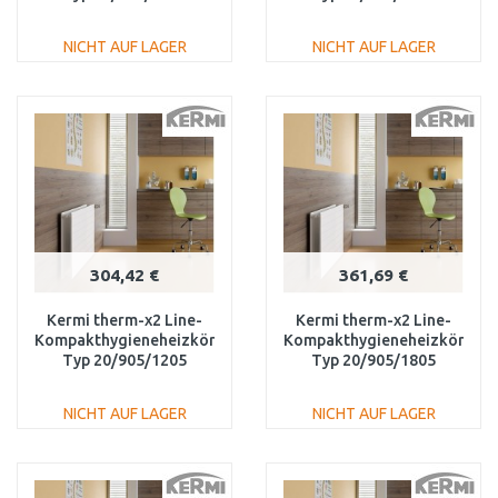
PLK200601001N1K
PLK200601301N1K
NICHT AUF LAGER
NICHT AUF LAGER
IN DEN
IN DEN
WARENKORB
WARENKORB
Vergleichen
Vergleichen
304,42 €
361,69 €
Kermi therm-x2 Line-
Kermi therm-x2 Line-
Kompakthygieneheizkörper
Kompakthygieneheizkörper
Typ 20/905/1205
Typ 20/905/1805
PLK200901201N1K
PLK200901801N1K
NICHT AUF LAGER
NICHT AUF LAGER
IN DEN
IN DEN
WARENKORB
WARENKORB