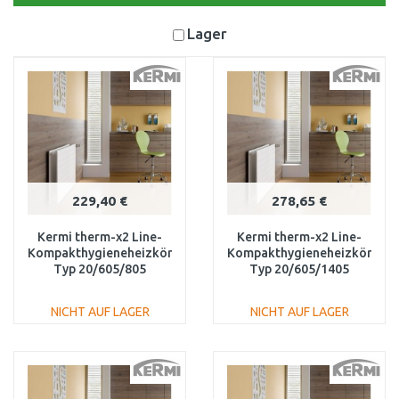
Lager
229,40 €
278,65 €
Kermi therm-x2 Line-
Kermi therm-x2 Line-
Kompakthygieneheizkörper
Kompakthygieneheizkörper
Typ 20/605/805
Typ 20/605/1405
PLK200600801N1K
PLK200601401N1K
NICHT AUF LAGER
NICHT AUF LAGER
IN DEN
IN DEN
WARENKORB
WARENKORB
Vergleichen
Vergleichen