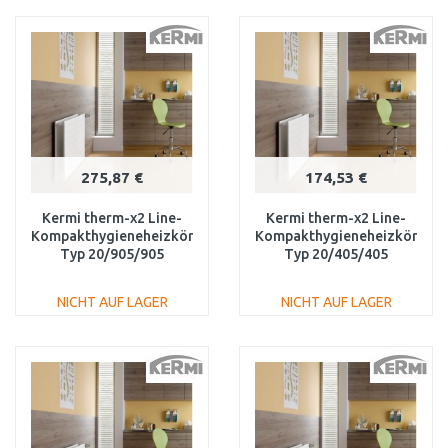
IN DEN
IN DEN
WARENKORB
WARENKORB
Vergleichen
Vergleichen
275,87 €
174,53 €
Kermi therm-x2 Line-
Kermi therm-x2 Line-
Kompakthygieneheizkörper
Kompakthygieneheizkörper
Typ 20/905/905
Typ 20/405/405
PLK200900901N1K
PLK200400401N1K
NICHT AUF LAGER
NICHT AUF LAGER
IN DEN
IN DEN
WARENKORB
WARENKORB
Vergleichen
Vergleichen