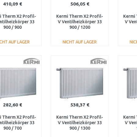
410,09 €
506,05 €
 Therm X2 Profil-
Kermi Therm X2 Profil-
Kermi 
ntilheizkörper 33
V Ventilheizkörper 33
V Ven
900 / 900
900 / 1200
V330900901L1K
FTV330901201L1K
FTV
ICHT AUF LAGER
NICHT AUF LAGER
NIC
IN DEN
IN DEN
WARENKORB
WARENKORB
W
Vergleichen
Vergleichen
282,60 €
538,37 €
 Therm X2 Profil-
Kermi Therm X2 Profil-
Kermi 
ntilheizkörper 33
V Ventilheizkörper 33
V Ven
900 / 700
900 / 1300
V330900701L1K
FTV330901301L1K
FTV