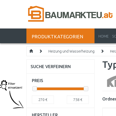
PRODUKTKATEGORIEN
HOME
S
Heizung und Wasserheizung
Hei
Ty
SUCHE VERFEINERN
PREIS
Ordnen
270
€
758
€
HERSTELLER