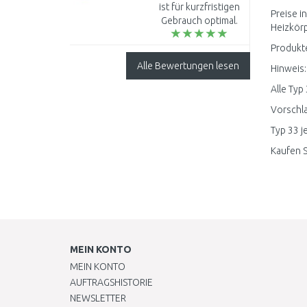
2x18V, Solo ohne
ist für kurzfristigen
Akku
Preise i
Gebrauch optimal.
Heizkörp
Nicht für Holz über
20 cm...
Produkte
Alle Bewertungen lesen
Hinweis:
Alle Typ
Vorschla
Typ 33 j
Kaufen S
MEIN KONTO
MEIN KONTO
AUFTRAGSHISTORIE
NEWSLETTER