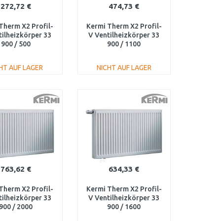
272,72 €
474,73 €
Therm X2 Profil-
Kermi Therm X2 Profil-
tilheizkörper 33
V Ventilheizkörper 33
900 / 500
900 / 1100
330900501L1K
FTV330901101L1K
HT AUF LAGER
NICHT AUF LAGER
IN DEN
IN DEN
ARENKORB
WARENKORB
Vergleichen
Vergleichen
763,62 €
634,33 €
Therm X2 Profil-
Kermi Therm X2 Profil-
tilheizkörper 33
V Ventilheizkörper 33
900 / 2000
900 / 1600
330902001L1K
FTV330901601L1K