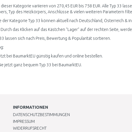
n dieser Kategorie variieren von 270,45 EUR bis 758 EUR. Alle Typ 33 las
ers, Typ des Heizkörpers, Anschlüsse & vielen weiteren Parametern filte
 der Kategorie Typ 33 können aktuell nach Deutschland, Österreich & i
 Durch das Klicken auf das Kästchen "Lager" auf der rechten Seite, werden 
 33 lassen sich nach Preis, Bewertung & Popularität sortieren.
g:
etzt bei BaumarktEU günstig kaufen und online bestellen.
ie jetzt ganz bequem Typ 33 bei BaumarktEU.
INFORMATIONEN
DATENSCHUTZBESTIMMUNGEN
IMPRESSUM
WIDERRUFSRECHT