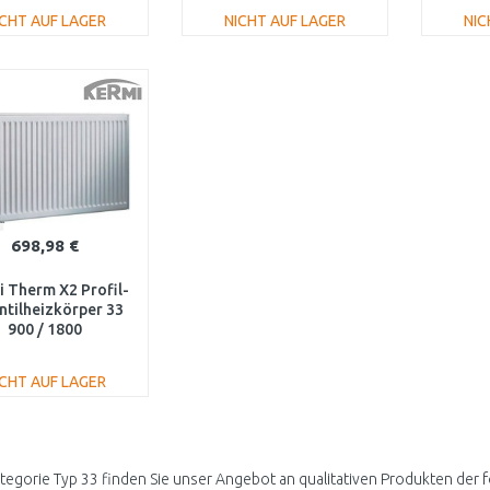
ICHT AUF LAGER
NICHT AUF LAGER
NIC
IN DEN
IN DEN
WARENKORB
WARENKORB
W
Vergleichen
Vergleichen
698,98 €
 Therm X2 Profil-
ntilheizkörper 33
900 / 1800
V330901801L1K
ICHT AUF LAGER
IN DEN
WARENKORB
Vergleichen
ategorie Typ 33 finden Sie unser Angebot an qualitativen Produkten der 