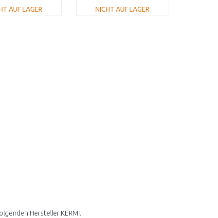
HT AUF LAGER
NICHT AUF LAGER
IN DEN
IN DEN
ARENKORB
WARENKORB
Vergleichen
Vergleichen
folgenden Hersteller:KERMI.