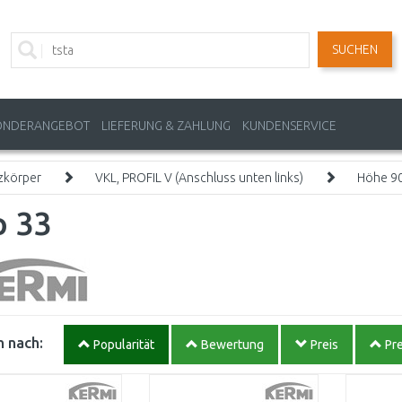
SUCHEN
ONDERANGEBOT
LIEFERUNG & ZAHLUNG
KUNDENSERVICE
zkörper
VKL, PROFIL V (Anschluss unten links)
Höhe 9
p 33
 nach:
Popularität
Bewertung
Preis
Pre