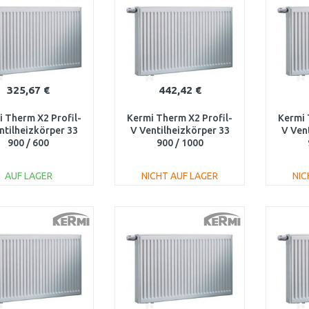
325,67 €
442,42 €
 Therm X2 Profil-
Kermi Therm X2 Profil-
Kermi 
ntilheizkörper 33
V Ventilheizkörper 33
V Ven
900 / 600
900 / 1000
V330900601L1K
FTV330901001L1K
FTV
AUF LAGER
NICHT AUF LAGER
NIC
IN DEN
IN DEN
WARENKORB
WARENKORB
W
Vergleichen
Vergleichen