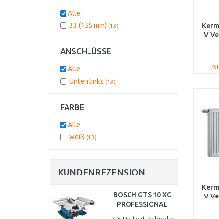
500
(1)
600
(1)
Alle
700
(1)
33 (155 mm)
Kermi
(13)
800
(1)
V Ve
900
(1)
ANSCHLÜSSE
FT
N
Alle
Unten links
(13)
FARBE
Alle
weiß
(13)
KUNDENREZENSION
Kermi
BOSCH GTS 10 XC
V Ve
PROFESSIONAL
FT
Tischsäge