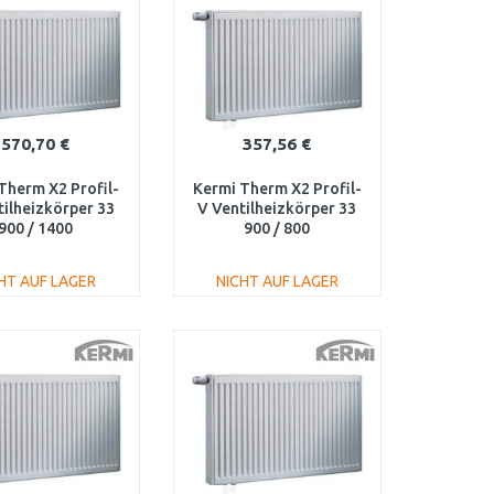
570,70 €
357,56 €
Therm X2 Profil-
Kermi Therm X2 Profil-
tilheizkörper 33
V Ventilheizkörper 33
900 / 1400
900 / 800
330901401L1K
FTV330900801L1K
HT AUF LAGER
NICHT AUF LAGER
IN DEN
IN DEN
ARENKORB
WARENKORB
Vergleichen
Vergleichen