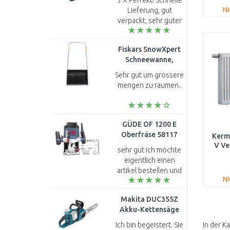
3 X Perfekt! Schnelle
0601B30400
N
Lieferung, gut
verpackt, sehr guter
Preis!!!! Also was will
man mehr? Trotz
Fiskars SnowXpert
derzeitigen
Schneewanne,
Lieferproblemen
Breite: 720 mm
wegen Corona...
Sehr gut um grössere
(143021) 1003470
mengen zu räumen..
GÜDE OF 1200 E
Oberfräse 58117
Kermi
V Ve
sehr gut ich möchte
eigentlich einen
FT
artikel bestellen und
N
nichts bewerten..
Makita DUC355Z
Akku-Kettensäge
35cm, Li-ion LXT
Ich bin begeistert. Sie
In der K