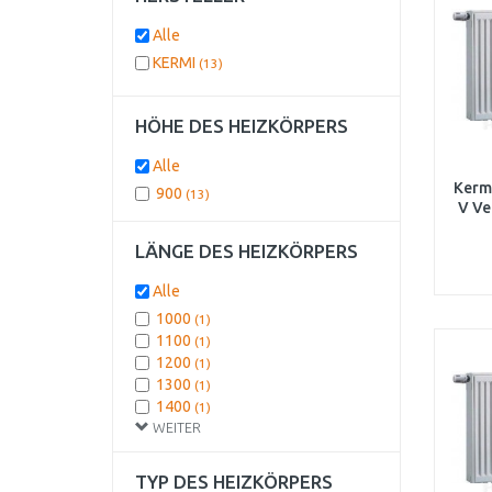
Alle
KERMI
(13)
HÖHE DES HEIZKÖRPERS
Alle
Kermi
900
(13)
V Ve
FT
LÄNGE DES HEIZKÖRPERS
Alle
1000
(1)
1100
(1)
1200
(1)
1300
(1)
1400
(1)
WEITER
1600
(1)
1800
(1)
2000
(1)
TYP DES HEIZKÖRPERS