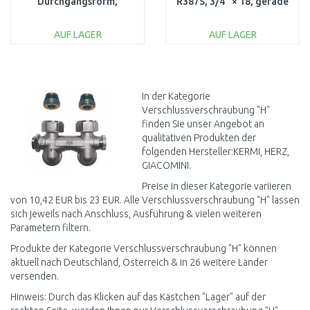
Durchgangsform,
R387S, 3/4" × 18, gerade
Heizkörperanschluss Rp
R387X001
1/2 x G 3/4 1346602
AUF LAGER
AUF LAGER
IN DEN
IN DEN
WARENKORB
WARENKORB
Vergleichen
Vergleichen
In der Kategorie
Verschlussverschraubung "H"
finden Sie unser Angebot an
qualitativen Produkten der
folgenden Hersteller:KERMI, HERZ,
GIACOMINI.
Preise in dieser Kategorie variieren
von 10,42 EUR bis 23 EUR. Alle Verschlussverschraubung "H" lassen
sich jeweils nach Anschluss, Ausführung & vielen weiteren
Parametern filtern.
Produkte der Kategorie Verschlussverschraubung "H" können
aktuell nach Deutschland, Österreich & in 26 weitere Länder
versenden.
Hinweis: Durch das Klicken auf das Kästchen "Lager" auf der