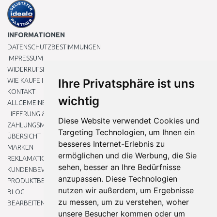
INFORMATIONEN
DATENSCHUTZBESTIMMUNGEN
IMPRESSUM
WIDERRUFSRECHT
WIE KAUFE ICH EIN?
Ihre Privatsphäre ist uns
KONTAKT
wichtig
ALLGEMEINEN GESCHÄFTSBEDINGUNGEN
LIEFERUNG & ZAHLUNG
Diese Website verwendet Cookies und
ZAHLUNGSMETHODEN
Targeting Technologien, um Ihnen ein
ÜBERSICHT
besseres Internet-Erlebnis zu
MARKEN
ermöglichen und die Werbung, die Sie
REKLAMATIONEN UND RETOUREN
sehen, besser an Ihre Bedürfnisse
KUNDENBEWERTUNG
anzupassen. Diese Technologien
PRODUKTBEWERTUNG
nutzen wir außerdem, um Ergebnisse
BLOG
zu messen, um zu verstehen, woher
BEARBEITEN SIE MEINE COOKIE-EINSTELLUNGEN
unsere Besucher kommen oder um