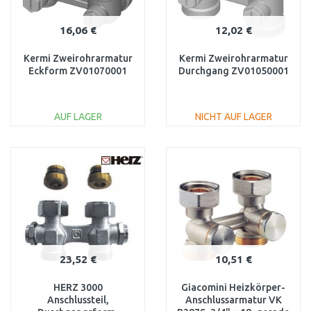
16,06 €
12,02 €
Kermi Zweirohrarmatur
Kermi Zweirohrarmatur
Eckform ZV01070001
Durchgang ZV01050001
AUF LAGER
NICHT AUF LAGER
IN DEN
IN DEN
WARENKORB
WARENKORB
Vergleichen
Vergleichen
23,52 €
10,51 €
HERZ 3000
Giacomini Heizkörper-
Anschlussteil,
Anschlussarmatur VK