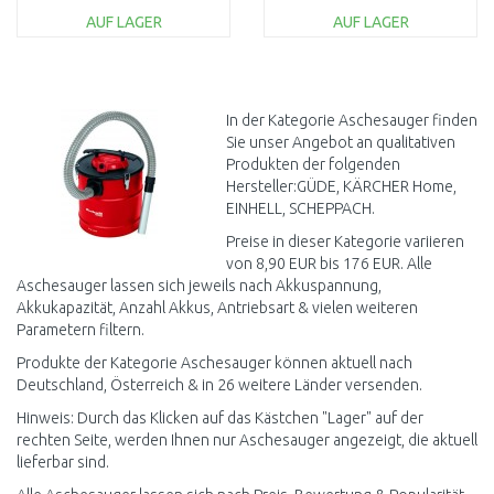
AUF LAGER
AUF LAGER
IN DEN
IN DEN
WARENKORB
WARENKORB
Vergleichen
Vergleichen
In der Kategorie Aschesauger finden
Sie unser Angebot an qualitativen
Produkten der folgenden
Hersteller:GÜDE, KÄRCHER Home,
EINHELL, SCHEPPACH.
Preise in dieser Kategorie variieren
von 8,90 EUR bis 176 EUR. Alle
Aschesauger lassen sich jeweils nach Akkuspannung,
Akkukapazität, Anzahl Akkus, Antriebsart & vielen weiteren
Parametern filtern.
Produkte der Kategorie Aschesauger können aktuell nach
Deutschland, Österreich & in 26 weitere Länder versenden.
Hinweis: Durch das Klicken auf das Kästchen "Lager" auf der
rechten Seite, werden Ihnen nur Aschesauger angezeigt, die aktuell
lieferbar sind.