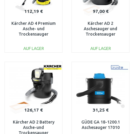
112,19 €
97,00 €
Kärcher AD 4 Premium
Kärcher AD 2
Asche- und
Aschesauger und
Trockensauger
Trockensauger
(17l/600W) 1.629-731.0
(600W/14l) 1.629-711.0
AUF LAGER
AUF LAGER
IN DEN
IN DEN
WARENKORB
WARENKORB
Vergleichen
Vergleichen
126,17 €
31,25 €
Kärcher AD 2 Battery
GÜDE GA 18-1200.1
Asche-und
Aschesauger 17010
Trockensauger