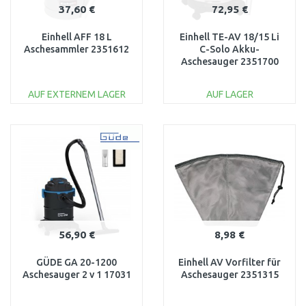
37,60 €
72,95 €
Einhell AFF 18 L
Einhell TE-AV 18/15 Li
Aschesammler 2351612
C-Solo Akku-
Aschesauger 2351700
AUF EXTERNEM LAGER
AUF LAGER
IN DEN
IN DEN
WARENKORB
WARENKORB
Vergleichen
Vergleichen
56,90 €
8,98 €
GÜDE GA 20-1200
Einhell AV Vorfilter für
Aschesauger 2 v 1 17031
Aschesauger 2351315