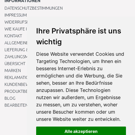
INFORMATIONEN
DATENSCHUTZBESTIMMUNGEN
IMPRESSUM
WIDERRUFSRECHT
WIE KAUFE ICH EIN?
Ihre Privatsphäre ist uns
KONTAKT
wichtig
ALLGEMEINEN GESCHÄFTSBEDINGUNGEN
LIEFERUNG & ZAHLUNG
Diese Website verwendet Cookies und
ZAHLUNGSMETHODEN
Targeting Technologien, um Ihnen ein
ÜBERSICHT
besseres Internet-Erlebnis zu
MARKEN
ermöglichen und die Werbung, die Sie
REKLAMATIONEN UND RETOUREN
sehen, besser an Ihre Bedürfnisse
KUNDENBEWERTUNG
anzupassen. Diese Technologien
PRODUKTBEWERTUNG
nutzen wir außerdem, um Ergebnisse
BLOG
zu messen, um zu verstehen, woher
BEARBEITEN SIE MEINE COOKIE-EINSTELLUNGEN
unsere Besucher kommen oder um
unsere Website weiter zu entwickeln.
Alle akzeptieren