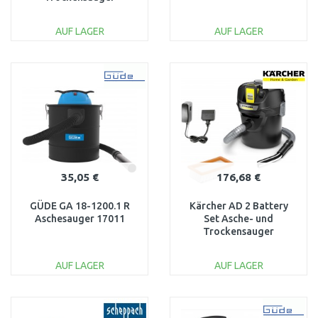
(18V/ohne Akku/14L)
1.348-300.0
AUF LAGER
AUF LAGER
IN DEN
IN DEN
WARENKORB
WARENKORB
Vergleichen
Vergleichen
35,05 €
176,68 €
GÜDE GA 18-1200.1 R
Kärcher AD 2 Battery
Aschesauger 17011
Set Asche- und
Trockensauger
(18V/1x2,5Ah/14L)
1.348-301.0
AUF LAGER
AUF LAGER
IN DEN
IN DEN
WARENKORB
WARENKORB