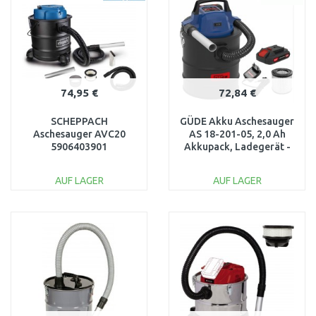
Vergleichen
Vergleichen
74,95 €
72,84 €
SCHEPPACH
GÜDE Akku Aschesauger
Aschesauger AVC20
AS 18-201-05, 2,0 Ah
5906403901
Akkupack, Ladegerät -
58580
AUF LAGER
AUF LAGER
IN DEN
IN DEN
WARENKORB
WARENKORB
Vergleichen
Vergleichen